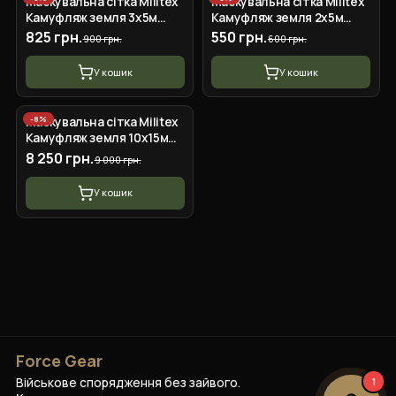
Маскувальна сітка Militex
Маскувальна сітка Militex
Камуфляж земля 3х5м
Камуфляж земля 2х5м
(площа 15 кв.м.)
(площа 10 кв.м.)
825 грн.
550 грн.
900 грн.
600 грн.
У кошик
У кошик
-
8
%
Маскувальна сітка Militex
Камуфляж земля 10х15м
(площа 150 кв.м.)
8 250 грн.
9 000 грн.
У кошик
Force Gear
Військове спорядження без зайвого.
1