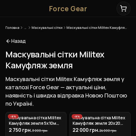
Force Gear
Головна
…
Маскувальні сітки
Маскувальні сітки Militex Камуфляж земля
Назад
Маскувальні сітки Militex
Камуфляж земля
Маскувальні сітки Militex Камуфляж земля у
каталозі Force Gear — актуальні ціни,
наявність і швидка відправка Новою Поштою
по Україні.
-
8
%
-
8
%
Маскувальна сітка Militex
Маскувальна сітка Militex
Камуфляж земля 5х10м
Камуфляж земля 20х20
(площа 50 кв.м.)
(площа 400 кв.м.)
2 750 грн.
22 000 грн.
3 000 грн.
24 000 грн.