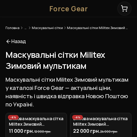
Force Gear
Головна
…
Маскувальні сітки
Маскувальні сітки Militex Зимовий мультикам
Назад
Маскувальні сітки Militex
Зимовий мультикам
Маскувальні сітки Militex Зимовий мультикам
у каталозі Force Gear — актуальні ціни,
наявність і швидка відправка Новою Поштою
по Україні.
-
8
%
-
8
%
Зимова маскувальна сітка
Зимова маскувальна сітка
Militex Зимовий
Militex Зимовий
мультикам 10х20м (площа
мультикам 20х20 (площа
11 000 грн.
22 000 грн.
12 000 грн.
24 000 грн.
200 кв.м.)
400 кв.м.)