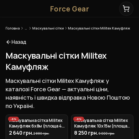
Force Gear
Головна
…
Маскувальні сітки
Маскувальні сітки Militex Камуфляж
Назад
Маскувальні сітки Militex
Камуфляж
Маскувальні сітки Militex Камуфляж у
каталозі Force Gear — актуальні ціни,
наявність і швидка відправка Новою Поштою
по Україні.
-
8
%
-
8
%
Маскувальна сітка Militex
Маскувальна сітка Militex
Камуфляж 6х8м (площа 48
Камуфляж 10х15м (площа
кв.м.)
150 кв.м.)
2 640 грн.
8 250 грн.
2 880 грн.
9 000 грн.