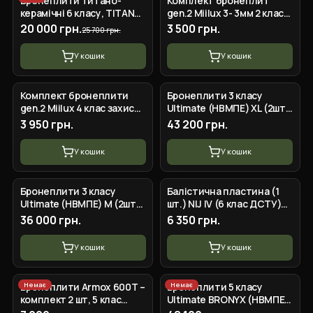
Бронеплити титано-
Комплект бронеплит
керамічні 6 класу, TITAN
gen.2 Miilux 3- 3мм 2 клас
-6 розмір М 250*300, 3,0кг
(комплект 2 шт)
20 000 грн.
3 500 грн.
25 700 грн.
У кошик
У кошик
Комплект бронеплити
Бронеплити 3 класу
gen.2 Miilux 4 клас захисту
Ultimate (НВМПЕ) XL (2шт)
по 3.8кг
BRONYX
3 950 грн.
43 200 грн.
У кошик
У кошик
Бронеплити 3 класу
Балістична пластина (1
Ultimate (НВМПЕ) M (2шт)
шт.) NIJ IV (6 клас ДСТУ)
BRONYX
вага 2,8 кг Al2O3+PE
36 000 грн.
6 350 грн.
У кошик
У кошик
Немає
Немає
Бронеплити Armox 600T –
Бронеплити 5 класу
комплект 2 шт, 5 клас
Ultimate BRONYX (НВМПЕ +
захисту
B₄C) (2шт)