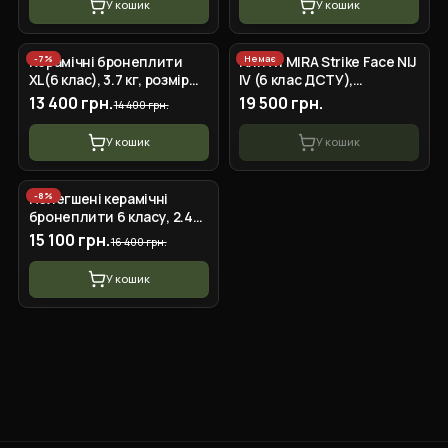
У кошик
У кошик
-
7
%
Немає
Керамічні бронеплити
Плити MIRA Strike Face NIJ
XL(6 клас), 3.7 кг, розмір
IV (6 клас ДСТУ),
26х33 см
комплект 2 шт.
13 400 грн.
19 500 грн.
14 400 грн.
У кошик
У кошик
-
8
%
Полегшені керамічні
бронеплити 6 класу, 2.4
кг, 25х30 см
15 100 грн.
16 400 грн.
У кошик