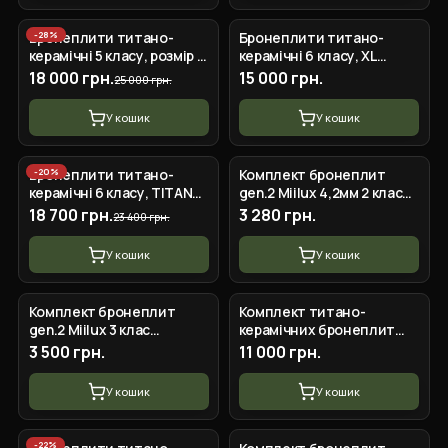
-
28
%
Бронеплити титано-
Бронеплити титано-
керамічні 5 класу, розмір М
керамічні 6 класу, XL
250*300, вага 2.6-2,8кг
285*350
18 000 грн.
15 000 грн.
25 000 грн.
У кошик
У кошик
-
20
%
Бронеплити титано-
Комплект бронеплит
керамічні 6 класу, TITAN
gen.2 Miilux 4,2мм 2 клаc
-6 розмір М 250*300, 3,5кг
захисту
18 700 грн.
3 280 грн.
23 400 грн.
У кошик
У кошик
Комплект бронеплит
Комплект титано-
gen.2 Miilux 3 клас
керамічних бронеплит
захисту, по 2.9кг
Hyperion 6 клас ДСТУ
3 500 грн.
11 000 грн.
(25×30 м, 3,3 кг/плита)
У кошик
У кошик
-
22
%