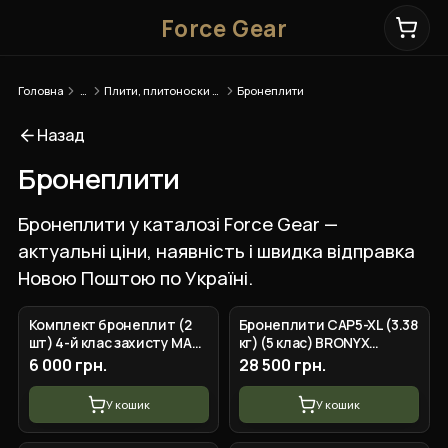
Force Gear
Головна
…
Плити, плитоноски та бронепакети
Бронеплити
Назад
Бронеплити
Бронеплити у каталозі Force Gear —
актуальні ціни, наявність і швидка відправка
Новою Поштою по Україні.
Комплект бронеплит (2
Бронеплити CAP5-XL (3.38
шт) 4-й клас захисту MARS
кг) (5 клас) BRONYX
600 6мм, по 3.5 кг
275*355 2шт
6 000 грн.
28 500 грн.
У кошик
У кошик