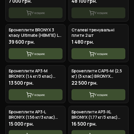
7 000 грн.
48 100 грн.
У кошик
У кошик
Бронеплити BRONYX 3
Сталеві тренувальні
класу Ultimate (НВМПЕ) L
плити 2 шт
(2шт)
39 600 грн.
1 480 грн.
У кошик
У кошик
Бронеплити AP3-M
Бронеплити CAP5-M (2,5
BRONYX (1.4 кг/3 клас)
кг) (5 клас) BRONYX
250*300 2шт
250*300 2шт
13 500 грн.
22 500 грн.
У кошик
У кошик
Бронеплити AP3-L
Бронеплити AP3-XL
BRONYX (1.56 кг/3 клас)
BRONYX (1.77 кг/3 клас)
260*330 2шт
275*355 2шт
15 000 грн.
16 500 грн.