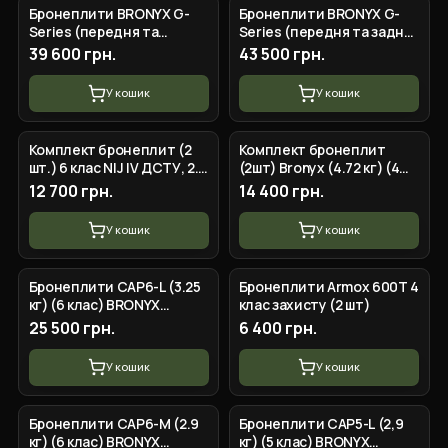
Бронеплити BRONYX G-
Бронеплити BRONYX G-
Series (передня та
Series (передня та задня)
задня)3 клас захисту
3 клас захисту ДСТУ
39 600 грн.
43 500 грн.
ДСТУ НВМПЕ Shooter's
НВМПЕ Shooter's Cut
Cut (M/25*30)
(L/28x32)
У кошик
У кошик
Комплект бронеплит (2
Комплект бронеплит
шт.) 6 клас NIJ IV ДСТУ, 2.8
(2шт) Bronyx (4.72 кг) (4
кг Al2O3+PE
клас) 250*300
12 700 грн.
14 400 грн.
У кошик
У кошик
Бронеплити CAP6-L (3.25
Бронеплити Armox 600T 4
кг) (6 клас) BRONYX
клас захисту (2 шт)
260*330 (одна площина)
25 500 грн.
6 400 грн.
2шт
У кошик
У кошик
Бронеплити CAP6-M (2.9
Бронеплити CAP5-L (2,9
кг) (6 клас) BRONYX
кг) (5 клас) BRONYX