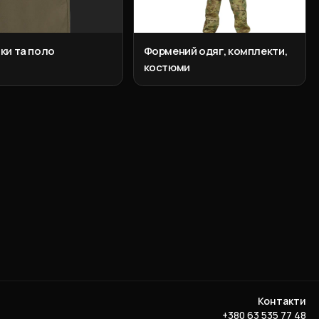
ки та поло
Формений одяг, комплекти,
костюми
Контакти
+380 63 535 77 48