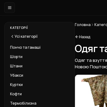
Головна
Катего
КАТЕГОРІЇ
Усі категорії
Назад
Одяг т
Пончо та гамаші
Шорти
Одяг та взуття
Штани
Новою Поштою 
Убакси
Підкатегорії
Куртки
Кофти
Термобілизна