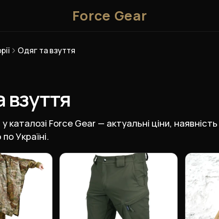
Force Gear
рії
Одяг та взуття
а взуття
 у каталозі Force Gear — актуальні ціни, наявність
по Україні.