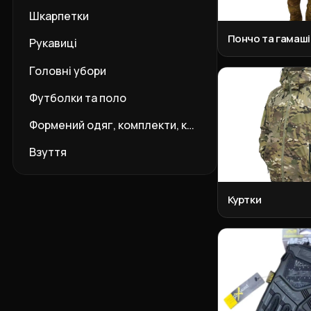
Шкарпетки
Пончо та гамаші
Рукавиці
Головні убори
Футболки та поло
Формений одяг, комплекти, костюми
Взуття
Куртки