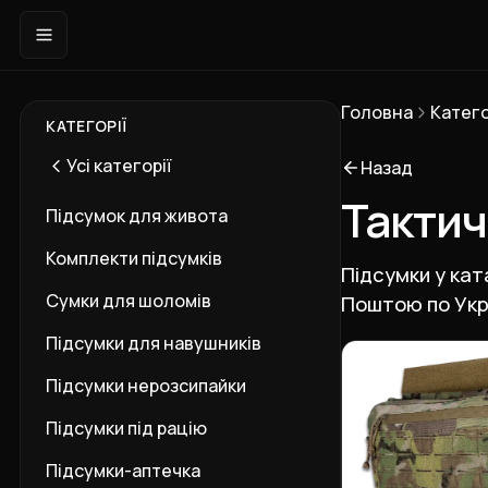
Головна
Катего
КАТЕГОРІЇ
Усі категорії
Назад
Тактич
Підсумок для живота
Комплекти підсумків
Підсумки у кат
Сумки для шоломів
Поштою по Укра
Підсумки для навушників
Підкатегорії
Підсумки нерозсипайки
Підсумки під рацію
Підсумки-аптечка