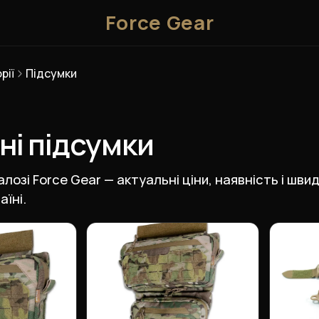
Force Gear
рії
Підсумки
ні підсумки
алозі Force Gear — актуальні ціни, наявність і шв
їні.