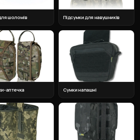
для шоломів
Підсумки для навушників
ки-аптечка
Сумки напашні