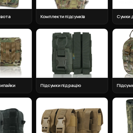
ивота
Комплекти підсумків
Сумки 
сипайки
Підсумки під рацію
Підсум