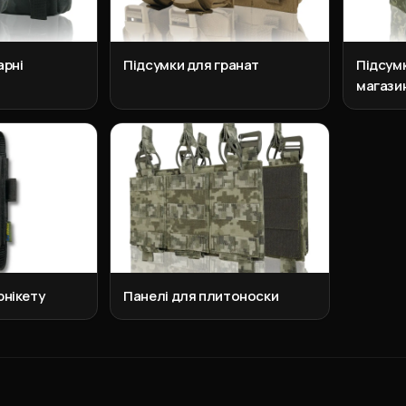
арні
Підсумки для гранат
Підсум
магазин
рнікету
Панелі для плитоноски