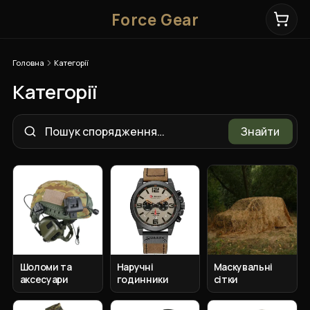
Force Gear
Головна
Категорії
Категорії
Знайти
Шоломи та
Наручні
Маскувальні
аксесуари
годинники
сітки