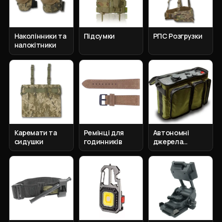
Наколінники та
Підсумки
РПС Розгрузки
налокітники
Каремати та
Ремінці для
Автономні
сидушки
годинників
джерела
живлення