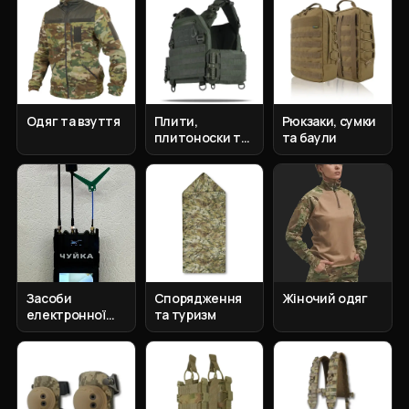
Одяг та взуття
Плити,
Рюкзаки, сумки
плитоноски та
та баули
бронепакети
Засоби
Спорядження
Жіночий одяг
електронної
та туризм
боротьби та
розвідки РЕБ та
РЕР