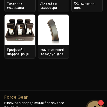
Тактична
Ліхтарі та
Обладнання
медицина
аксесуари
для
спостереження
Професійні
Комплектуючі
цифрові рації
та модулі для
зброї
Force Gear
Військове спорядження без зайвого.
1